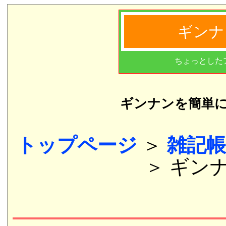
ギンナ
ちょっとした
ギンナンを簡単
トップページ
＞
雑記帳
＞ ギン