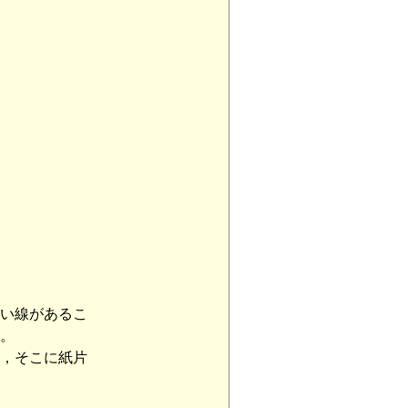
い線があるこ
。
，そこに紙片