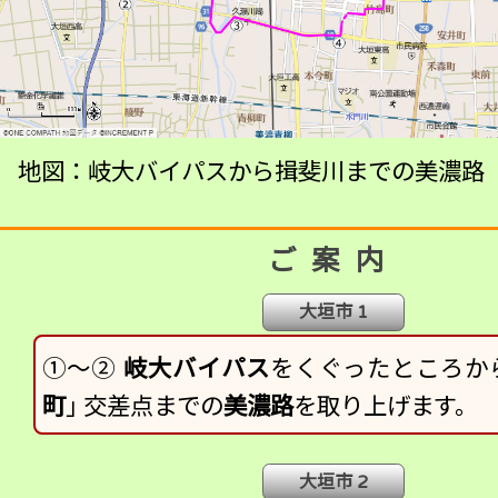
地図：岐大バイパスから揖斐川までの美濃路
ご案内
大垣市 1
①～②
岐大バイパス
をくぐったところか
町
」
交
差点までの
美濃路
を取り上げます。
大垣市 2