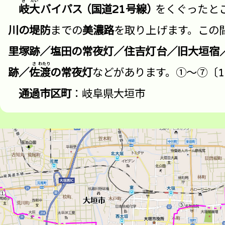
岐
大
バイパス
（
国道21号線）
を
くぐったと
川の堤防
までの
美濃路
を取り上げます。この
里塚跡／塩田の常夜灯／住吉灯台／旧大垣宿
跡／
佐
渡
の常夜灯
などがあります。①～⑦〔10
通過市区町
：岐阜県大垣市