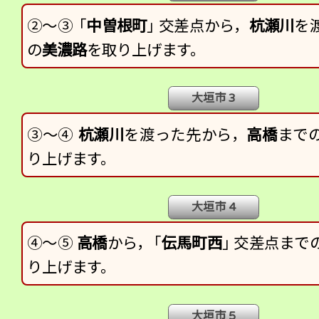
②～③
「
中曽根町
」
交
差点から，
杭瀬川
を
の
美濃路
を取り上げます。
大垣市 3
③～④
杭瀬川
を渡った先から，
高橋
まで
り上げます。
大垣市 4
④～⑤
高橋
から，
「
伝馬町西
」
交
差点まで
り上げます。
大垣市 5