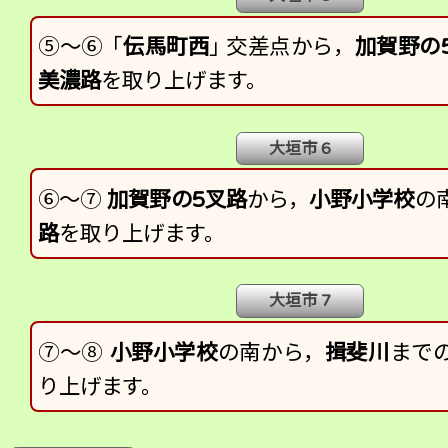
⑤～⑥
「
伝馬町西
」
交
差点から，
加賀野の
美濃路
を取り上げます。
大垣市 6
⑥～⑦
加賀野の5叉路
から，
小野小学校
の
路
を取り上げます。
大垣市 7
⑦～⑧
小野小学校
の南から，
揖斐川
まで
り上げます。