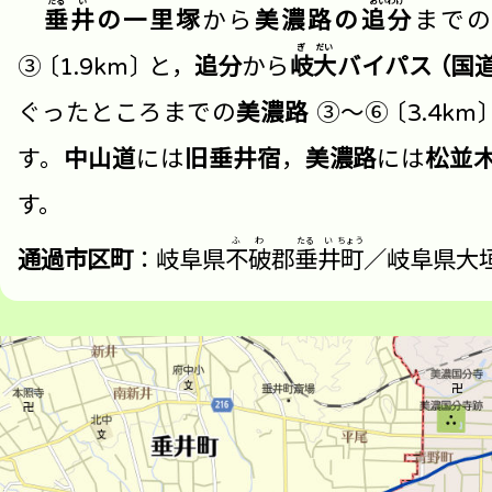
垂
井
の一里塚
から
美濃路の
追分
まで
③
〔
1.9km〕
と
，
追分
から
岐
大
バイパス
（
国
ぐったところまでの
美濃路
③～⑥
〔
3.4km
す。
中山道
には
旧垂井宿
，
美濃路
には
松並
す。
通過市区町
：岐阜県
不
破
郡
垂
井
町
／岐阜県大