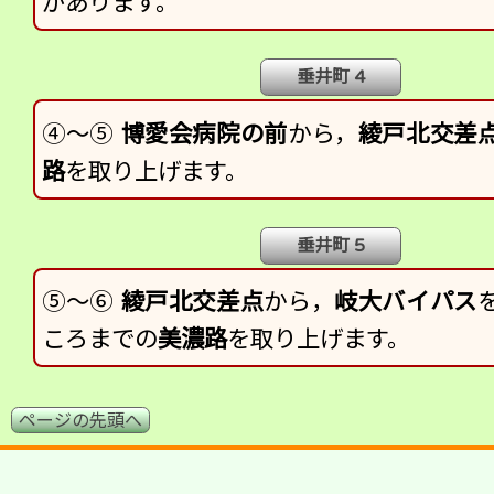
があります。
垂井町 4
④～⑤
博愛会病院の前
から，
綾戸北交差
路
を取り上げます。
垂井町 5
⑤～⑥
綾戸北交差点
から，
岐大バイパス
ころまでの
美濃路
を取り上げます。
ページの先頭へ