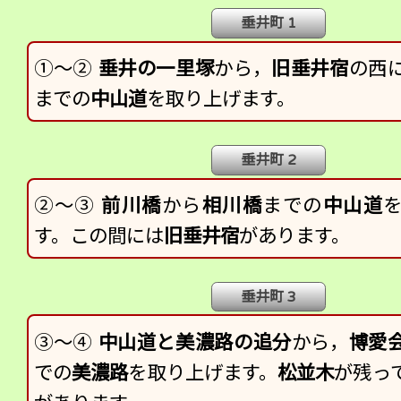
垂井町 1
①～②
垂井の一里塚
から，
旧垂井宿
の西
までの
中山道
を取り上げます。
垂井町 2
②～③
前川橋
から
相川橋
までの
中山道
す。この間には
旧垂井宿
があります。
垂井町 3
③～④
中山道と美濃路の追分
から，
博愛
での
美濃路
を取り上げます。
松並木
が残っ