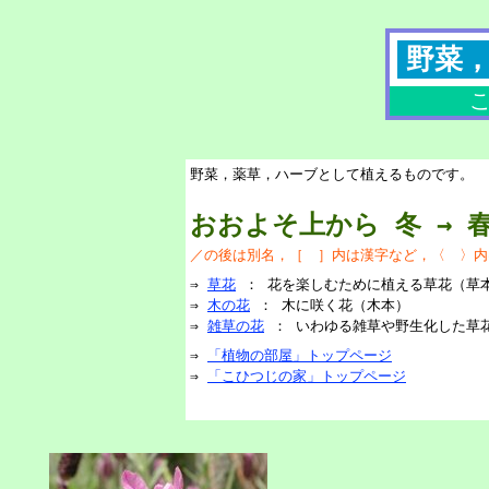
野菜
野菜，薬草，ハーブとして植えるものです。
おおよそ上から 冬 → 春 
／の後は別名，［ ］内は漢字など，〈 〉内
⇒
草花
： 花を楽しむために植える草花（草
⇒
木の花
： 木に咲く花（木本）
⇒
雑草の花
： いわゆる雑草や野生化した草
⇒
「植物の部屋」トップページ
⇒
「こひつじの家」トップページ