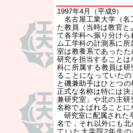
1997年4月（平成9）
名古屋工業大学（名
た教員（当時は教官と
て各学科へ振り分けら
ム工学科の計測系に所
室は教養系であったた
研究を担当することは
科に所属する教員は研
ることになっていたの
と磯兼助手はひとつの
正式な名称は特には決
兼研究室」や北の主研
名称でよばれることに
研究室に配属された卒
名で，それ以外にも北
ていた大学院2年生