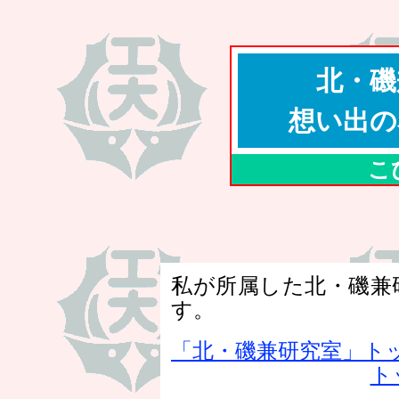
北・磯
想い出の
こ
私が所属した北・磯兼
す。
「北・磯兼研究室」ト
ト