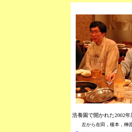
浩養園で開かれた2002
左から在田，榎本，榊