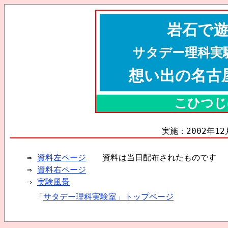
岩石で
サタデー理科実
想い出の名古
こひつじ
実施：2002年12
⇒
資料左ページ
資料は当日配布されたものです
⇒
資料右ページ
⇒
実験風景
「
サタデー理科実験室」トップページ