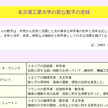
名古屋工業大学の変な数字の意味
らの数字は，中世から近世に活躍した次の著名な科学者の生年と没年を記し
る。生年と没年，名前，簡単な人物紹介と科学者としての主な活躍を掲げてお
記：2001-
イタリアの芸術家・科学者
・ダ・ヴィンチ
自然に対する鋭い洞察力を持っていて，解剖学，機械工
イタリアの物理学者・天文学者
ガリレイ
振り子の等時性・落体の運動，慣性の法則を発見した。
フランスの哲学者・自然科学者・数学者
物体の運動や光の反射・屈折に対する洞察を行った。座
イギリスの物理学者・数学者・天文学者
・ニュートン
微積分や力学の開発，分光などの光に対する研究を行っ