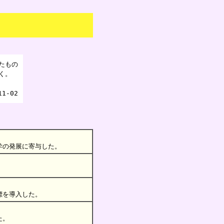
たもの
く。
11-02
学の発展に寄与した。
標を導入した。
た。