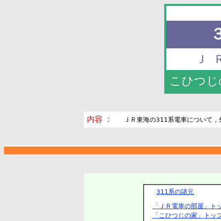
Ｊ
こひつじ
内容 ：
ＪＲ東海の311系電車について
311系の諸元
「ＪＲ電車の部屋」ト
「こひつじの家」トッ