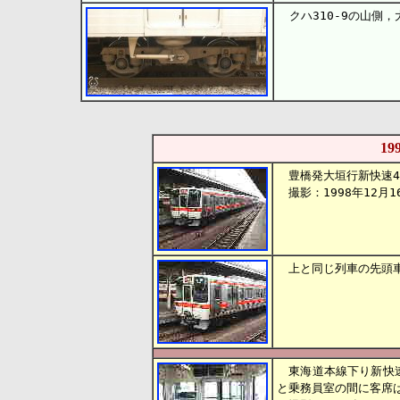
クハ310-9の山側，
1
豊橋発大垣行新快速4
撮影：1998年12月1
上と同じ列車の先頭車両
東海道本線下り新快速（
と乗務員室の間に客席