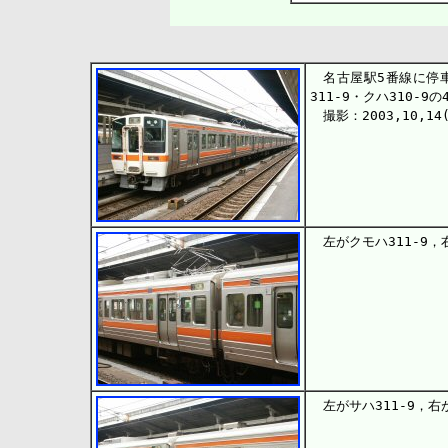
名古屋駅5番線に停車中
311-9・クハ310-9
撮影：2003,10,14
左がクモハ311-9，
左がサハ311-9，右