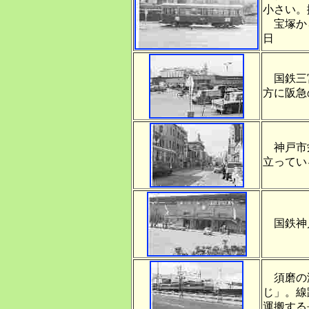
小さい。
宝塚から
日
国鉄三宮
方に阪急
神戸市栄
立ってい
国鉄神
須磨の海
じ」。線
運搬する