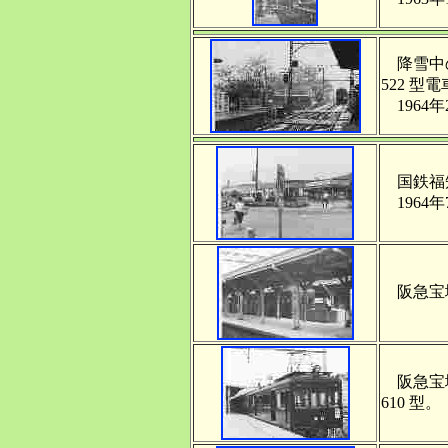
降雪中の
522 型
1964年
国鉄福知
1964年
阪急宝塚
阪急宝塚
610 型。