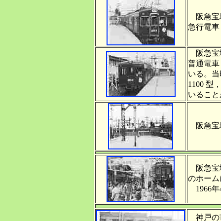
阪急宝塚
急行電車 
阪急宝塚
普通電車 
いる。当時
1100 型
いること
阪急宝塚
阪急宝塚
のホーム
1966年
神戸の市