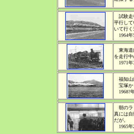
試験走行
平行して
いて行く
1964年
東海道線
を走行中
1971年
福知山線
宝塚か
1968?
朝のラッ
真には自
だが。
1965年