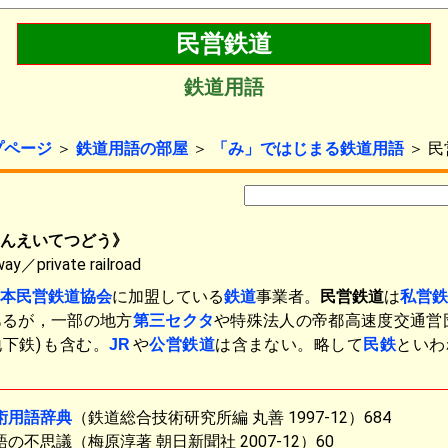
民営鉄道
鉄道用語
プページ
＞
鉄道用語の部屋
＞
「み」ではじまる鉄道用語
＞ 民
んえいてつどう》
way／private railroad
本民営鉄道協会
に加盟している
鉄道
事業者。
民営鉄道
は
私営鉄
あるが，一部の地方
第三セクタ
や特殊法人の帝都高速度交通営
下鉄)
も含む。
や
公営鉄道
は含まない。略して
民鉄
といわ
JR
術用語辞典
（鉄道総合技術研究所編 丸善 1997-12）684
の不思議（梅原淳著 朝日新聞社 2007-12）60