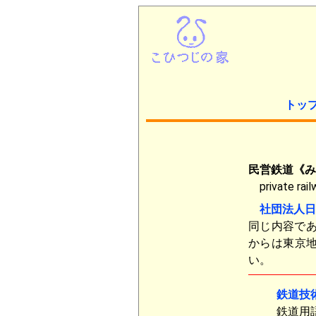
トッ
民営鉄道《み
private rail
社団法人日
同じ内容で
からは東京地
い。
鉄道技
鉄道用語