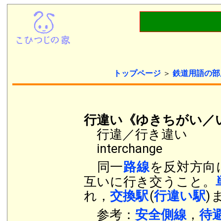
トップページ
＞
鉄道用語の部
行違い《ゆきちがい／
行違／行き違い
interchange
同一
路線
を反対方向
互いに行き交うこと。
れ，
交換駅
(
行違い駅
)
参考：
安全側線
，
待