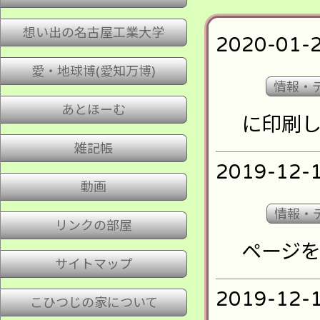
想い出の名古屋工業大学
2020-01-
愛・地球博(愛知万博)
情報・
あとほーむ
に印刷
雑記帳
2019-12-
動画
情報・
リンクの部屋
ページ
サイトマップ
2019-12-
こひつじの家について