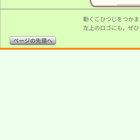
こひつ
動くこひつじをつかま
ぼくの部屋
左上のロゴにも，ぜひ
ページの先頭へ
2019-12-
画像ク
ときに
したの
ページ
2019-10-