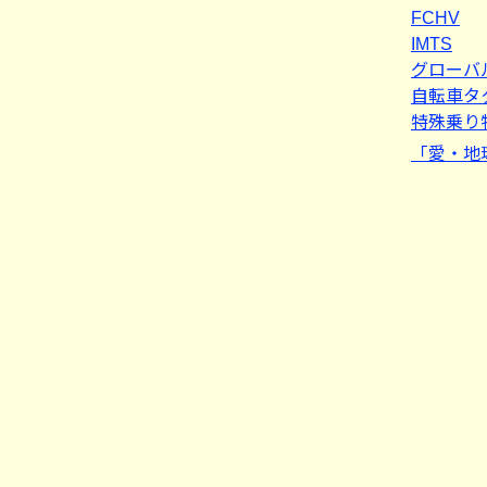
FCHV
IMTS
グローバ
自転車タ
特殊乗り
「愛・地