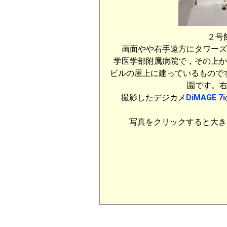
２号館
画面やや右手遠方にタワーズ
学医学部附属病院で，その上か
ビルの屋上に建っているもので
園です。
撮影したデジカメ
DiMAGE 7i
写真をクリックすると大きな写