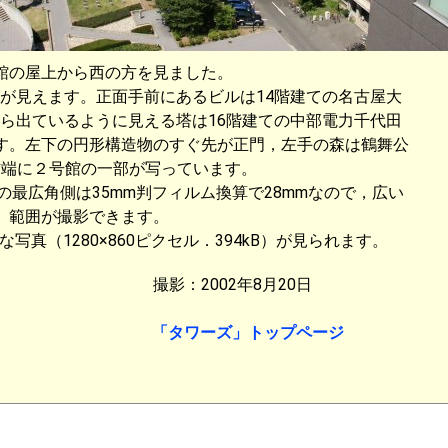
の屋上から西の方を見ました。
が見えます。正面手前にあるビルは14階建ての名古屋大
ら出ているように見える塔は16階建ての中部電力千代田
す。左下の円形構造物のすぐ先が正門，左手の森は鶴舞公
右端に２号館の一部が写っています。
の最広角側は35mm判フィルム換算で28mmなので，広い
範囲が撮影できます。
真（1280×860ピクセル．394kB）が見られます。
撮影：2002年8月20日
「タワーズ」トップページ