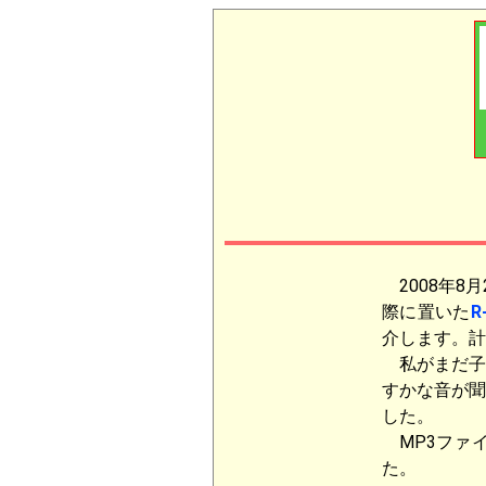
2008年8
際に置いた
R
介します。計
私がまだ子
すかな音が聞
した。
MP3ファ
た。