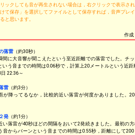
リックしても音が再生されない場合は，右クリックで表示され
けて保存」を選択してファイルとして保存すれば，音声プレイ
ると思います。
作成：
の落雷
（約30秒）
瞬間に大音響が聞こえたという至近距離での落雷でした。チッ
という音までの時間は0.06秒で，計算上20メートルという近距離
日 22:36～
落雷
（約3分）
雨が降ってるなか，比較的近い落雷が何度かありました。200
２発
（約1分）
近い落雷が40秒ほどの間隔をおいて2発続きました。最初の
う音からバーンという音までの時間は0.55秒，距離にして20