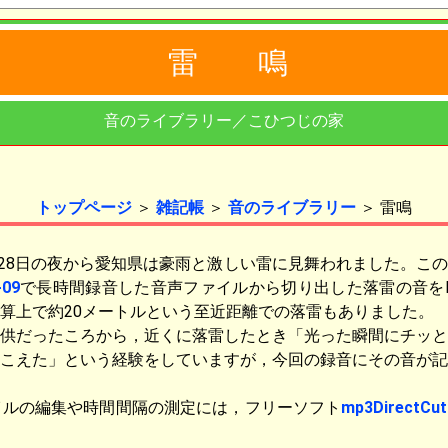
雷鳴
音のライブラリー／こひつじの家
トップページ
＞
雑記帳
＞
音のライブラリー
＞ 雷鳴
月28日の夜から愛知県は豪雨と激しい雷に見舞われました。こ
-09
で長時間録音した音声ファイルから切り出した落雷の音を
算上で約20メートルという至近距離での落雷もありました。
供だったころから，近くに落雷したとき「光った瞬間にチッと
こえた」という経験をしていますが，今回の録音にその音が記
イルの編集や時間間隔の測定には，フリーソフト
mp3DirectCut