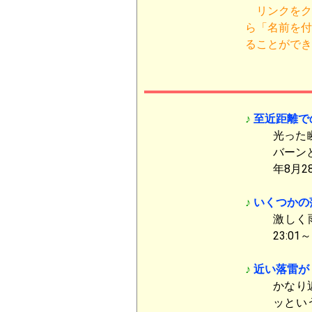
リンクをク
ら「名前を付
ることができ
♪
至近距離で
光った
バーン
年8月28
♪
いくつかの
激しく
23:01～
♪
近い落雷が
かなり
ッとい