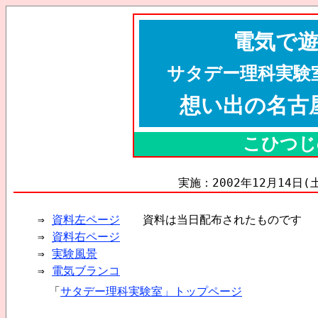
電気で
サタデー理科実験
想い出の名古
こひつじ
実施：2002年12月14日(
⇒
資料左ページ
資料は当日配布されたものです
⇒
資料右ページ
⇒
実験風景
⇒
電気ブランコ
「
サタデー理科実験室」トップページ