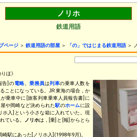
ノリホ
鉄道用語
プページ
＞
鉄道用語の部屋
＞
「の」ではじまる鉄道用語
＞ 
のりほ》
告]
の
電略
。
乗務員
は
列車
の乗車人数を
ることになっている。
東海の場合，か
JR
員が乗車中に
[旅客列車乗車人員報告書]
に
古屋や岡崎など決められた
駅
の
ホーム
に設
リホ入]
という小さな箱に入れていた。現
れている。
ノリホ
は，[乗]
と
[報]
からとら
岡崎駅にあった[ノリホ入]
(1998年9月)。