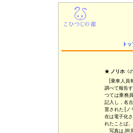
トッ
★ ノリホ
《
[乗車人員報
調べて報告す
つては乗務
記入し，名
置された
[ノ
在は電子化さ
れたことば。
写真は
JR