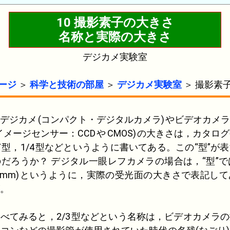
10 撮影素子の大きさ
名称と実際の大きさ
デジカメ実験室
ージ
＞
科学と技術の部屋
＞
デジカメ実験室
＞ 撮影素
デジカメ
(コンパクト・デジタルカメラ)
やビデオカメラ
イメージセンサー：
CCD
や
CMOS
)
の大きさは，カタログ
7
型，
1/4
型などというように書いてある。この“型”が
だろうか？ デジタル一眼レフカメラの場合は，“型”
mm
)
というように，実際の受光面の大きさで表記して
。
べてみると，
2/3
型などという名称は，ビデオカメラの