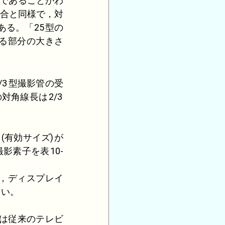
)であることがわ
合と同様で，対
ある。「
25
型の
る部分の大きさ
/3
型撮影管の受
の対角線長は
2/3
さ
(有効サイズ)
が
撮影素子を表
10-
，ディスプレイ
たい。
は従来のテレビ