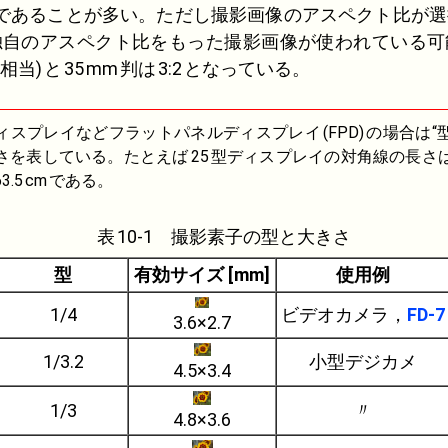
であることが多い。ただし撮影画像のアスペクト比が選
独自のアスペクト比をもった撮影画像が使われている可
相当)
と
35
mm
判は
3:2
となっている。
スプレイなどフラットパネルディスプレイ
(
FPD
)
の場合は“
さを表している。たとえば
25
型ディスプレイの対角線の長さ
63.5
cm
である。
表
10-1 撮影素子の型と大きさ
型
有効サイズ [mm]
使用例
1/4
ビデオカメラ，
FD-7
3.6×2.7
1/3.2
小型デジカメ
4.5×3.4
〃
1/3
4.8×3.6