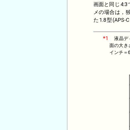
画面と同じ
4:3
メの場合は，
た
1.8
型
(
APS-C
*1
液晶ディ
面の大き
インチ＝