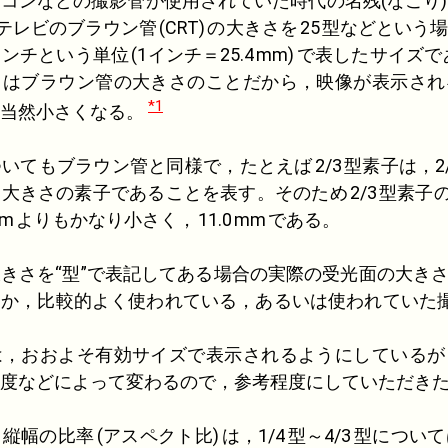
コンなどの撮影管が使用されていた時代の名残(なごり
，テレビのブラウン管
(
CRT
)
の大きさを
25
型などという場
インチという単位
(
1
インチ＝
25.4
mm
)
で表したサイズで
とはブラウン管の大きさのことだから，映像が表示され
*1
も当然小さくなる。
いてもブラウン管と同様で，たとえば
2/3
型素子は，
2
る大きさの素子であることを表す。そのため
2/3
型素子
m
よりもかなり小さく，
11.0
mm
である。
さを“型”で表記してある場合の実際の受光面の大き
るか，比較的よく使われている，あるいは使われていた
，おおよそ有効サイズで表示されるようにしているが
度などによって変わるので，参考程度にしていただき
縦幅の比率
(アスペクト比)
は，
1/4
型～
4/3
型について