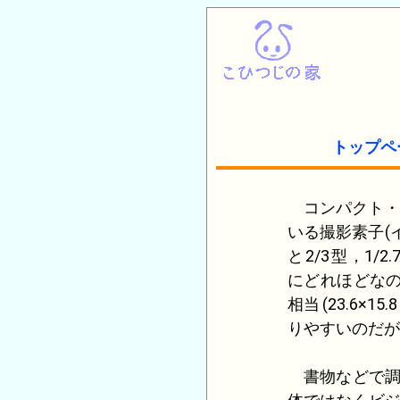
トップペ
コンパクト・
いる撮影素子(
と
2/3
型，
1/2.
にどれほどなの
相当
(
23.6
×
15.8
りやすいのだが
書物などで調