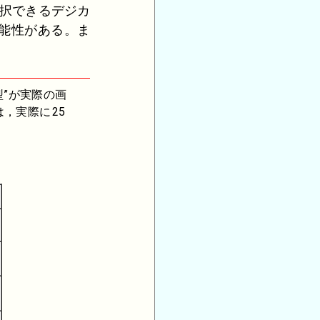
択できるデジカ
能性がある。ま
型”が実際の画
は，実際に
25