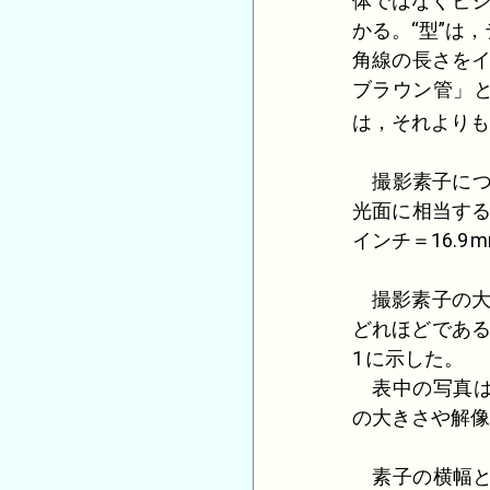
体ではなくビジ
かる。“型”は
角線の長さを
ブラウン管」
は，それより
撮影素子につ
光面に相当す
インチ＝
16.9
m
撮影素子の大き
どれほどであ
1
に示した。
表中の写真は
の大きさや解像
素子の横幅と