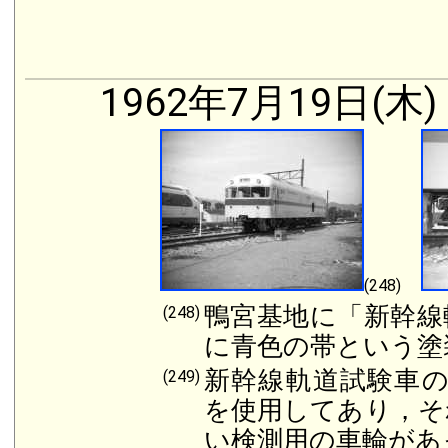
1962年7月19日(木)
(248)
鴨宮基地に「新幹線
(248)
に青色の帯という塗
新幹線軌道試験車の
(249)
を使用してあり，そ
い検測用の車輪があ