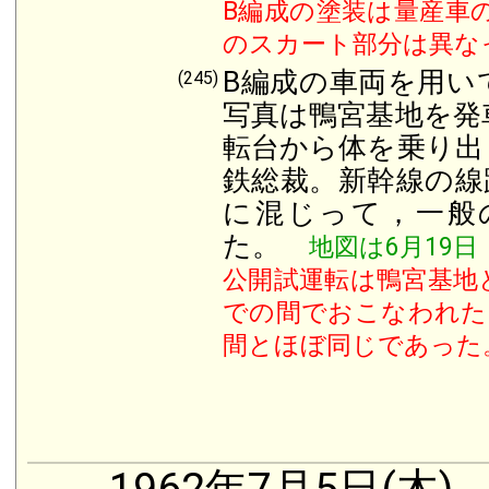
B編成の塗装は量産車
のスカート部分は異な
B編成の車両を用い
(245)
写真は鴨宮基地を発
転台から体を乗り出
鉄総裁。新幹線の線
に混じって，一般
た。
地図は6月19日
公開試運転は鴨宮基地
での間でおこなわれた
間とほぼ同じであった