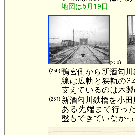
地図は6月19日
(250)
鴨宮側から新酒匂川
(250)
線は広軌と狭軌の3
支えているのは木製
新酒匂川鉄橋を小田
(251)
ある先端まで行っ
盤もできていなかっ