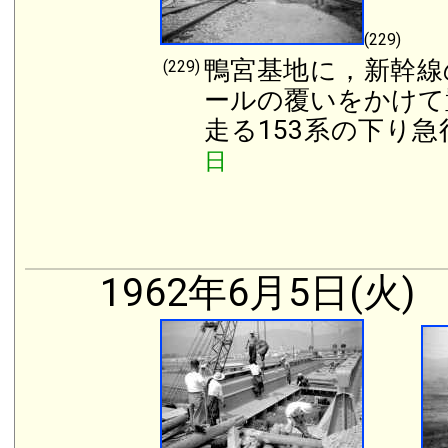
(229)
鴨宮基地に，新幹線
(229)
ールの覆いをかけて
走る153系の下り
日
1962年6月5日(火)