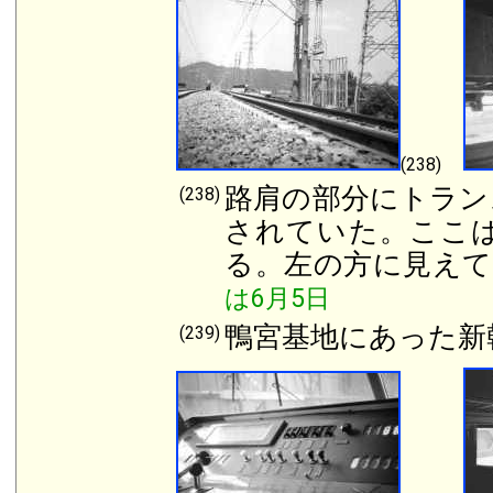
(238)
路肩の部分にトラン
(238)
されていた。ここ
る。左の方に見え
は6月5日
鴨宮基地にあった新幹
(239)