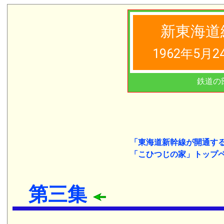
新東海道
1962年5月2
鉄道の
「東海道新幹線が開通す
「こひつじの家」トップ
第三集