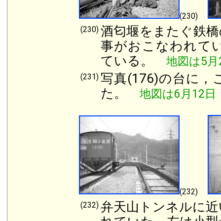
(230)
酒匂堰をまたぐ鉄橋
(230)
事がおこなわれて
ている。
地図は5月
写真(176)の台
(231)
た。
地図は6月12日
(232)
弁天山トンネルに近
(232)