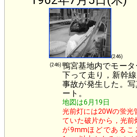
1962年7月5日(木)
(246)
鴨宮基地内でモータ
(246)
下って走り，新幹線
事故が発生した。写
ート。
地図は6月19日
光前灯には20Wの蛍光
ていた破片から，光前
が9mm
ほどであるこ