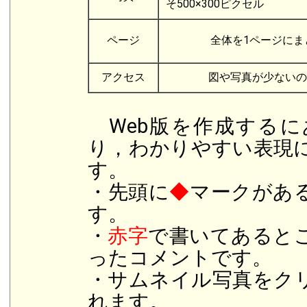
そ500×300ピクセル
ページ
全体を1ページにま
アクセス
図や写真が少ないの
Web版を作成するに
り，わかりやすい表現
す。
・先頭に
◆
マークがあ
す。
・
赤字
で書いてあると
ったコメントです。
・サムネイル写真をク
れます。