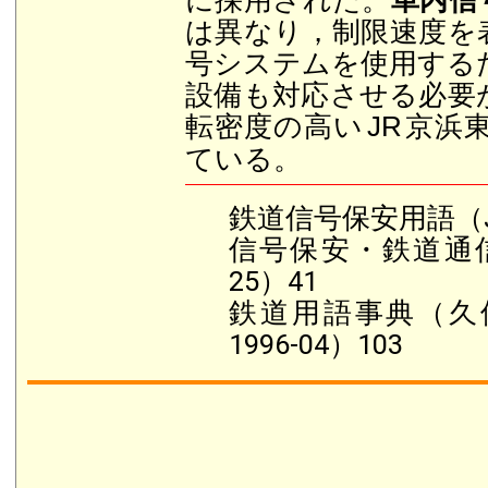
に採用された。
車内信
は異なり，制限速度を
号システムを使用する
設備も対応させる必要
転密度の高い
京浜
JR
ている。
鉄道信号保安用語（J
信号保安・鉄道通信入
25）41
鉄道用語事典（久
1996-04）103