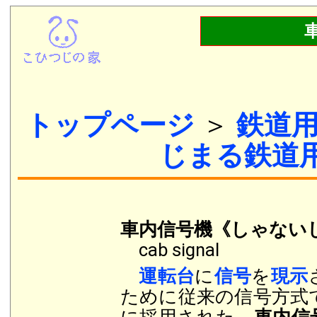
トップページ
＞
鉄道
じまる鉄道
車内信号機《しゃない
cab signal
運転台
に
信号
を
現示
ために従来の信号方式