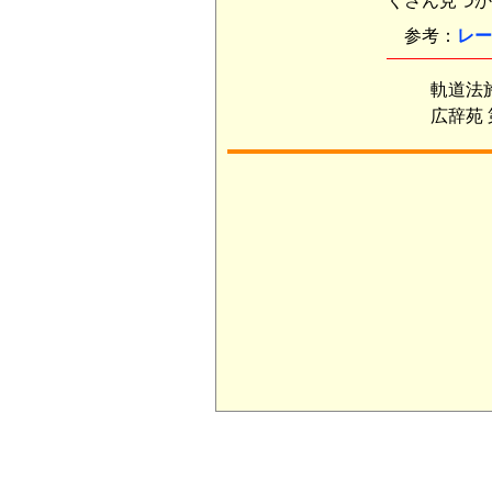
くさん見つか
参考：
レー
軌道法施
広辞苑 