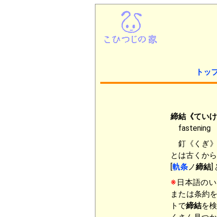
トッ
締結《ていけ
fastening
釘《くぎ》
とは古くか
[
軌条
ノ
締結
]
※
日本語のい
または条約を
トで
締結
を検