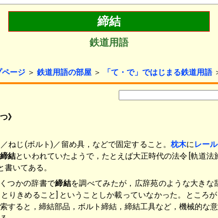
締結
鉄道用語
プページ
＞
鉄道用語の部屋
＞
「て・で」ではじまる鉄道用語
つ》
／ねじ
(ボルト)／留め具，などで固定すること。
枕木
に
レール
ら
締結
といわれていたようで，たとえば大正時代の法令
[軌道法
と書いてある。
くつかの辞書で
締結
を調べてみたが，広辞苑のような大きな
とりきめること]
ということしか載っていなかった。ところが
索すると，締結部品，ボルト締結，締結工具など，機械的な意