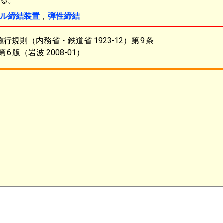
る。
ル締結装置
，
弾性締結
行規則（内務省・鉄道省 1923-12）第
9
条
第
6
版（岩波 2008-01）