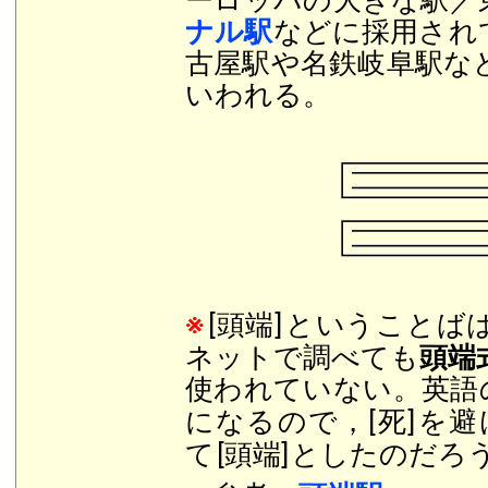
ーロッパの大きな駅／
ナル駅
などに採用され
古屋駅や名鉄岐阜駅な
いわれる。
※
[頭端]
ということば
ネットで調べても
頭端
使われていない。英語
になるので，[死]
を避
て
[頭端]
としたのだろ