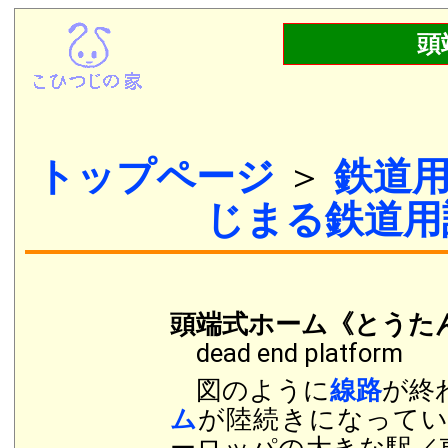
頭
トップページ
＞
鉄道
じまる鉄道用
頭端式ホーム《とうた
dead end platform
図のように
線路
が終
ム
が陸続きになって