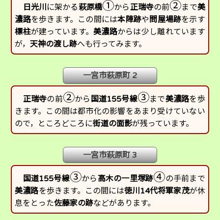
①
②
日光川
に架かる
萩原橋
から
正瑞寺
の前
まで
美
濃路
を歩きます。この間には
本陣跡
や
問屋場跡
を示す
標柱
が建っています。
美濃路
からは少し離れています
が，
天神の渡し跡
へも行ってみます。
一宮市萩原町 2
②
③
正瑞寺
の前
から
国道155号線
まで
美濃路
を歩
きます。この間は都市化の影響をあまり受けていない
ので，ところどころに
街道の面影
が残っています。
一宮市萩原町 3
③
④
国道155号線
から
高木の一里塚跡
の手前まで
美濃路
を歩きます。この間には
徳川14代将軍家茂
が休
息をとった
佐藤家の跡
などがあります。