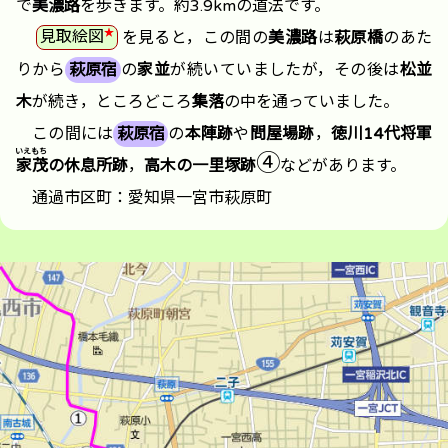
で
美濃路
を歩きます。約3.9kmの
道法
です。
★
見取絵図
を見ると，この間の
美濃路
は
萩原橋
のあた
りから
萩原宿
の
家並
が続いていましたが，その後は
松並
木
が続き，ところどころ
集落
の中を通っていました。
この間には
萩原宿
の
本陣跡
や
問屋場跡
，
徳川14代将軍
④
家茂
の休息所跡
，
高木の一里塚跡
などがあります。
通過市区町：愛知県一宮市萩原町