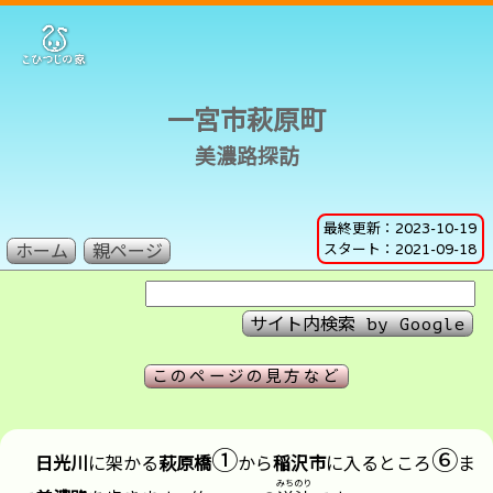
一宮市萩原町
美濃路探訪
最終更新：2023-10-19
ホーム
親ページ
スタート：2021-09-18
このページの見方など
①
⑥
日光川
に架かる
萩原橋
から
稲沢市
に入るところ
ま